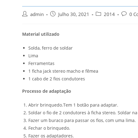
Post
Post
Post
Post
admin
Julho 30, 2021
2014
0 C
author:
published:
category:
commen
Material utilizado
Solda, ferro de soldar
Lima
Ferramentas
1 ficha jack stereo macho e fêmea
1 cabo de 2 fios condutores
Processo de adaptação
Abrir brinquedo.Tem 1 botão para adaptar.
Soldar o fio de 2 condutores à ficha stereo. Soldar na
Fazer um buraco para passar os fios, com uma lima.
Fechar o brinquedo.
Fazer os adaptadores.