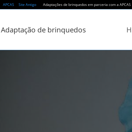
Skip
APCAS
Site Antigo
Adaptações de brinquedos em parceria com a APCAS r
to
content
Adaptação de brinquedos
H