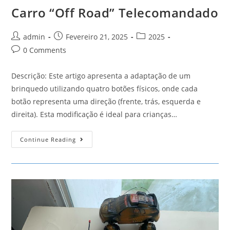
Carro “Off Road” Telecomandado
Post
Post
Post
admin
Fevereiro 21, 2025
2025
author:
published:
category:
Post
0 Comments
comments:
Descrição: Este artigo apresenta a adaptação de um
brinquedo utilizando quatro botões físicos, onde cada
botão representa uma direção (frente, trás, esquerda e
direita). Esta modificação é ideal para crianças…
Carro
Continue Reading
“Off
Road”
Telecomandado