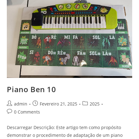
Piano Ben 10
Post
Post
Post
admin
Fevereiro 21, 2025
2025
author:
published:
category:
Post
0 Comments
comments:
Descarregar Descrição: Este artigo tem como propósito
demonstrar o procedimento de adaptação de um piano