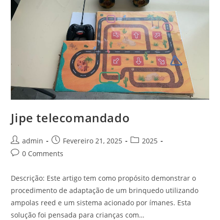
Jipe telecomandado
Post
Post
Post
admin
Fevereiro 21, 2025
2025
author:
published:
category:
Post
0 Comments
comments:
Descrição: Este artigo tem como propósito demonstrar o
procedimento de adaptação de um brinquedo utilizando
ampolas reed e um sistema acionado por ímanes. Esta
solução foi pensada para crianças com…