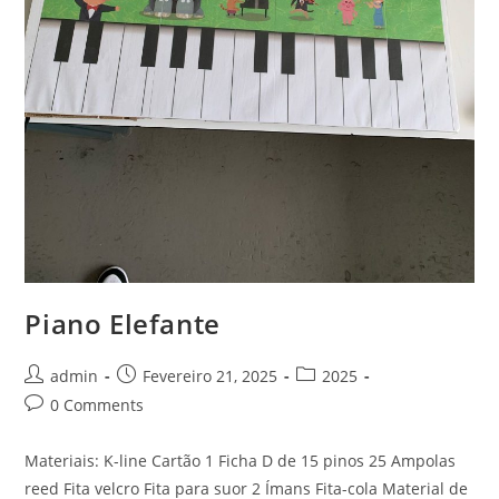
Piano Elefante
Post
Post
Post
admin
Fevereiro 21, 2025
2025
author:
published:
category:
Post
0 Comments
comments:
Materiais: K-line Cartão 1 Ficha D de 15 pinos 25 Ampolas
reed Fita velcro Fita para suor 2 Ímans Fita-cola Material de