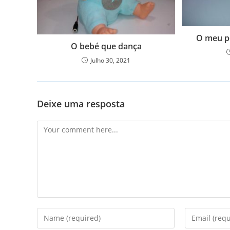
O meu p
O bebé que dança
Julho 30, 2021
Deixe uma resposta
Comment
Enter
Enter
your
your