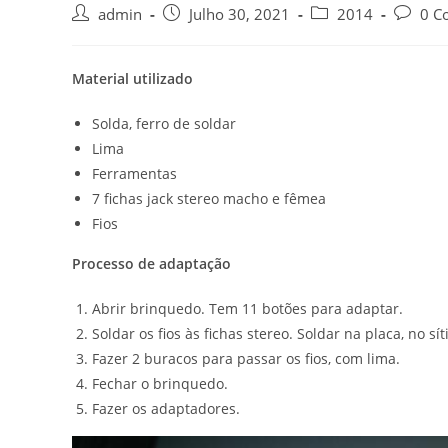
Post
Post
Post
Post
admin
Julho 30, 2021
2014
0 C
author:
published:
category:
commen
Material utilizado
Solda, ferro de soldar
Lima
Ferramentas
7 fichas jack stereo macho e fêmea
Fios
Processo de adaptação
Abrir brinquedo. Tem 11 botões para adaptar.
Soldar os fios às fichas stereo. Soldar na placa, no s
Fazer 2 buracos para passar os fios, com lima.
Fechar o brinquedo.
Fazer os adaptadores.