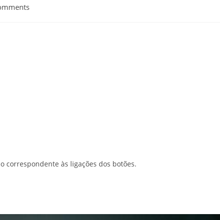
omments
ts:
ítio correspondente às ligações dos botões.