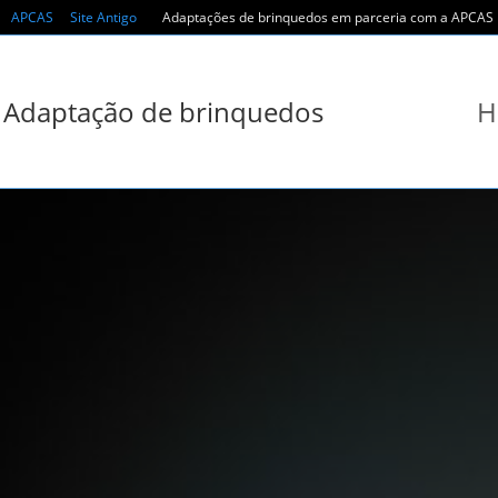
Skip
APCAS
Site Antigo
Adaptações de brinquedos em parceria com a APCAS r
to
content
Adaptação de brinquedos
H