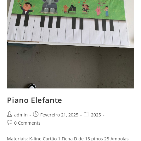
Piano Elefante
Post
Post
Post
admin
Fevereiro 21, 2025
2025
author:
published:
category:
Post
0 Comments
comments:
Materiais: K-line Cartão 1 Ficha D de 15 pinos 25 Ampolas