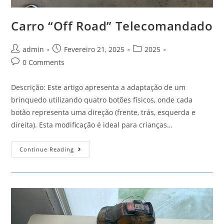
Carro “Off Road” Telecomandado
Post
Post
Post
admin
Fevereiro 21, 2025
2025
author:
published:
category:
Post
0 Comments
comments:
Descrição: Este artigo apresenta a adaptação de um
brinquedo utilizando quatro botões físicos, onde cada
botão representa uma direção (frente, trás, esquerda e
direita). Esta modificação é ideal para crianças…
Carro
Continue Reading
“Off
Road”
Telecomandado