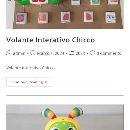
Volante Interativo Chicco
Post
Post
Post
Post
admin
Março 1, 2024
2024
0 Comments
author:
published:
category:
comments:
Volante Interativo Chicco
Volante
Continue Reading
Interativo
Chicco