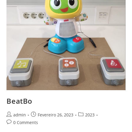
BeatBo
Post
Post
Post
admin
Fevereiro 26, 2023
2023
author:
published:
category:
Post
0 Comments
comments: