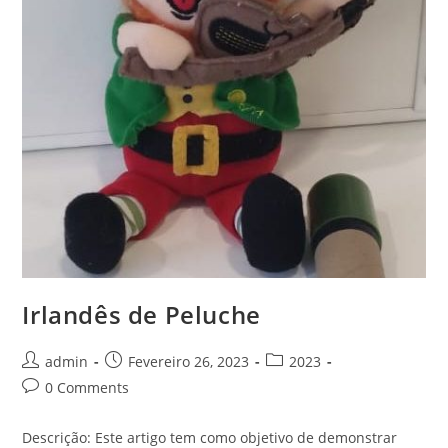
Irlandês de Peluche
Post
Post
Post
admin
Fevereiro 26, 2023
2023
author:
published:
category:
Post
0 Comments
comments:
Descrição: Este artigo tem como objetivo de demonstrar