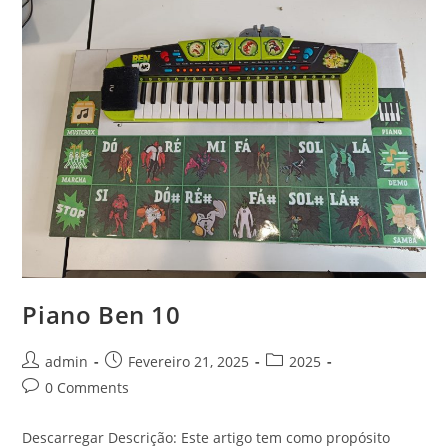
Piano Ben 10
Post
Post
Post
admin
Fevereiro 21, 2025
2025
author:
published:
category:
Post
0 Comments
comments:
Descarregar Descrição: Este artigo tem como propósito