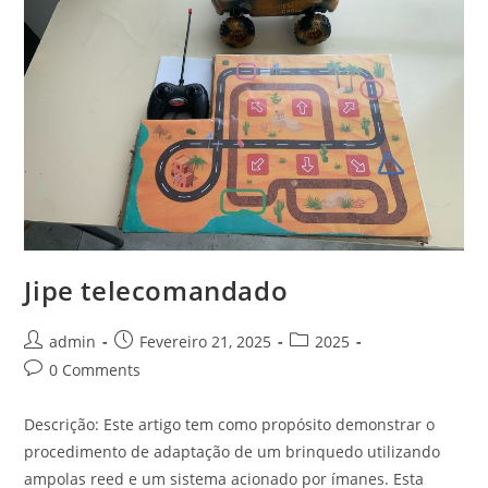
Jipe telecomandado
Post
Post
Post
admin
Fevereiro 21, 2025
2025
author:
published:
category:
Post
0 Comments
comments:
Descrição: Este artigo tem como propósito demonstrar o
procedimento de adaptação de um brinquedo utilizando
ampolas reed e um sistema acionado por ímanes. Esta