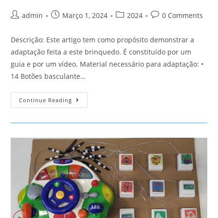
Post
Post
Post
Post
admin
Março 1, 2024
2024
0 Comments
author:
published:
category:
comments:
Descrição: Este artigo tem como propósito demonstrar a
adaptação feita a este brinquedo. É constituído por um
guia e por um vídeo. Material necessário para adaptação: •
14 Botões basculante…
Telecomando
Continue Reading
Fisher
Price