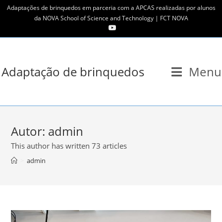
Skip
Adaptações de brinquedos em parceria com a APCAS realizadas por alunos
to
da NOVA School of Science and Technology | FCT NOVA
content
Adaptação de brinquedos
Menu
Autor:
admin
This author has written 73 articles
>
admin