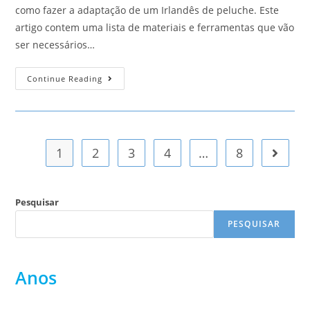
como fazer a adaptação de um Irlandês de peluche. Este
artigo contem uma lista de materiais e ferramentas que vão
ser necessários…
Irlandês
Continue Reading
De
Peluche
1
2
3
4
…
8
Go to t
Pesquisar
PESQUISAR
Anos