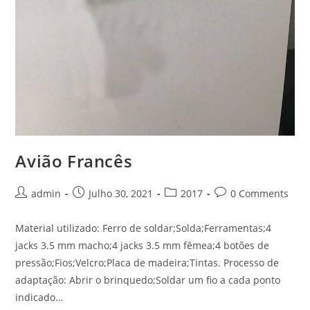
Avião Francês
Post
Post
Post
Post
admin
Julho 30, 2021
2017
0 Comments
author:
published:
category:
comments:
Material utilizado: Ferro de soldar;Solda;Ferramentas;4
jacks 3.5 mm macho;4 jacks 3.5 mm fêmea;4 botões de
pressão;Fios;Velcro;Placa de madeira;Tintas. Processo de
adaptação: Abrir o brinquedo;Soldar um fio a cada ponto
indicado…