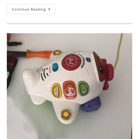
Carro
Continue Reading
Telecomandado
“Rock
Crawler”