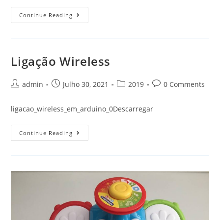
Avião
Continue Reading
Francês
Ligação Wireless
Post
Post
Post
Post
admin
Julho 30, 2021
2019
0 Comments
author:
published:
category:
comments:
ligacao_wireless_em_arduino_0Descarregar
Ligação
Continue Reading
Wireless