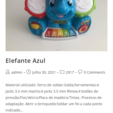
Elefante Azul
Post
Post
Post
Post
admin
Julho 30, 2021
2017
0 Comments
author:
published:
category:
comments:
Material utilizado: Ferro de soldar;Solda;Ferramentas;4
jacks 3.5 mm macho;4 jacks 3.5 mm fêmea;4 botões de
pressão;Fios;Velcro;Placa de madeira;Tintas. Processo de
adaptação: Abrir o brinquedo;Soldar um fio a cada ponto
indicado…