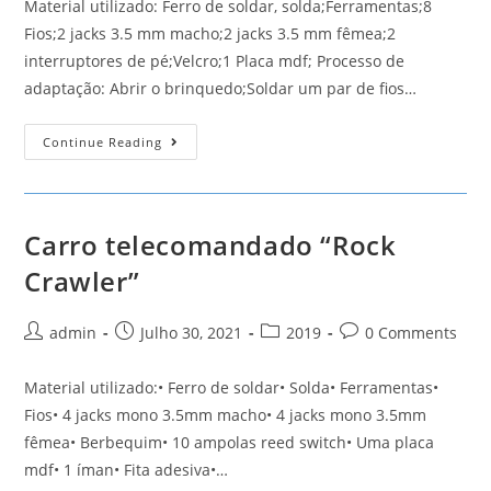
Material utilizado: Ferro de soldar, solda;Ferramentas;8
Fios;2 jacks 3.5 mm macho;2 jacks 3.5 mm fêmea;2
interruptores de pé;Velcro;1 Placa mdf; Processo de
adaptação: Abrir o brinquedo;Soldar um par de fios…
Sol
Continue Reading
Carro telecomandado “Rock
Crawler”
Post
Post
Post
Post
admin
Julho 30, 2021
2019
0 Comments
author:
published:
category:
comments:
Material utilizado:• Ferro de soldar• Solda• Ferramentas•
Fios• 4 jacks mono 3.5mm macho• 4 jacks mono 3.5mm
fêmea• Berbequim• 10 ampolas reed switch• Uma placa
mdf• 1 íman• Fita adesiva•…