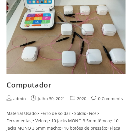
Computador
Post
Post
Post
Post
admin
Julho 30, 2021
2020
0 Comments
author:
published:
category:
comments:
Material Usado:• Ferro de soldar;• Solda;• Fios;•
Ferramentas;• Velcro;• 10 jacks MONO 3.5mm fêmea;• 10
jacks MONO 3.5mm macho;• 10 botões de pressão;• Placa