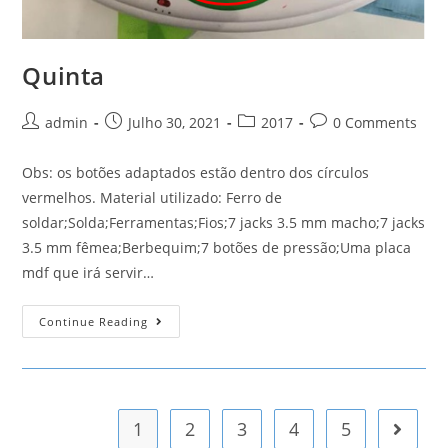
Quinta
Post
Post
Post
Post
admin
Julho 30, 2021
2017
0 Comments
author:
published:
category:
comments:
Obs: os botões adaptados estão dentro dos círculos
vermelhos. Material utilizado: Ferro de
soldar;Solda;Ferramentas;Fios;7 jacks 3.5 mm macho;7 jacks
3.5 mm fêmea;Berbequim;7 botões de pressão;Uma placa
mdf que irá servir…
Quinta
Continue Reading
1
2
3
4
5
Go to t