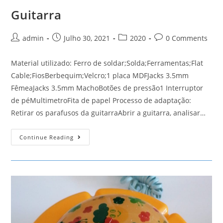
Guitarra
Post
Post
Post
Post
admin
Julho 30, 2021
2020
0 Comments
author:
published:
category:
comments:
Material utilizado: Ferro de soldar;Solda;Ferramentas;Flat
Cable;FiosBerbequim;Velcro;1 placa MDFJacks 3.5mm
FêmeaJacks 3.5mm MachoBotões de pressão1 Interruptor
de péMultimetroFita de papel Processo de adaptação:
Retirar os parafusos da guitarraAbrir a guitarra, analisar…
Guitarra
Continue Reading