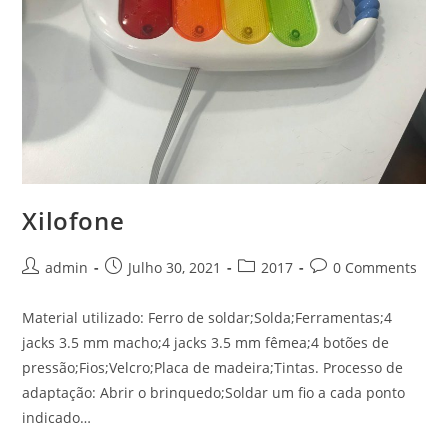
Xilofone
Post
Post
Post
Post
admin
Julho 30, 2021
2017
0 Comments
author:
published:
category:
comments:
Material utilizado: Ferro de soldar;Solda;Ferramentas;4
jacks 3.5 mm macho;4 jacks 3.5 mm fêmea;4 botões de
pressão;Fios;Velcro;Placa de madeira;Tintas. Processo de
adaptação: Abrir o brinquedo;Soldar um fio a cada ponto
indicado…