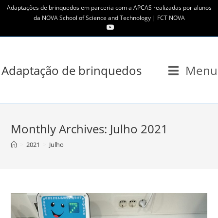
Skip
Adaptações de brinquedos em parceria com a APCAS realizadas por alunos
to
da NOVA School of Science and Technology | FCT NOVA
content
Adaptação de brinquedos
Menu
Monthly Archives: Julho 2021
>
2021
>
Julho