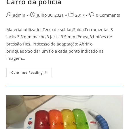
Carro da polícia
Post
Post
Post
Post
admin
Julho 30, 2021
2017
0 Comments
author:
published:
category:
comments:
Material utilizado: Ferro de soldar;Solda;Ferramentas;3
jacks 3.5 mm macho;3 jacks 3.5 mm fêmea;3 botões de
pressão;Fios. Processo de adaptação: Abrir o
brinquedo;Soldar um fio a cada ponto indicado na
imagem…
Carro
Continue Reading
Da
Polícia