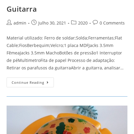
Guitarra
Post
Post
Post
Post
admin
Julho 30, 2021
2020
0 Comments
author:
published:
category:
comments:
Material utilizado: Ferro de soldar;Solda;Ferramentas;Flat
Cable;FiosBerbequim;Velcro;1 placa MDFJacks 3.5mm
FêmeaJacks 3.5mm MachoBotões de pressão1 Interruptor
de péMultimetroFita de papel Processo de adaptação:
Retirar os parafusos da guitarraAbrir a guitarra, analisar…
Guitarra
Continue Reading