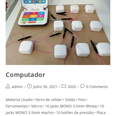
Computador
Post
Post
Post
Post
admin
Julho 30, 2021
2020
0 Comments
author:
published:
category:
comments:
Material Usado:• Ferro de soldar;• Solda;• Fios;•
Ferramentas;• Velcro;• 10 jacks MONO 3.5mm fêmea;• 10
jacks MONO 3.5mm macho;• 10 botões de pressão;• Placa