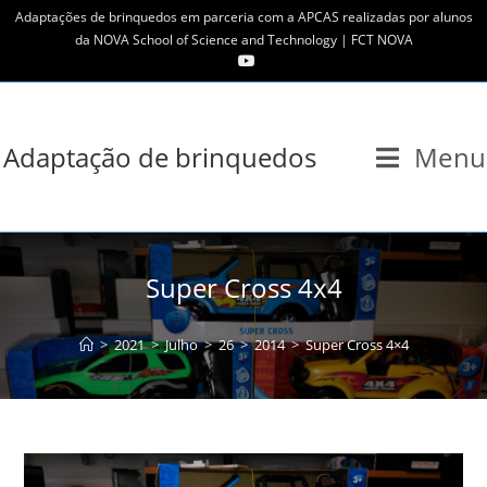
Skip
Adaptações de brinquedos em parceria com a APCAS realizadas por alunos
to
da NOVA School of Science and Technology | FCT NOVA
content
Adaptação de brinquedos
Menu
Super Cross 4x4
>
2021
>
Julho
>
26
>
2014
>
Super Cross 4×4