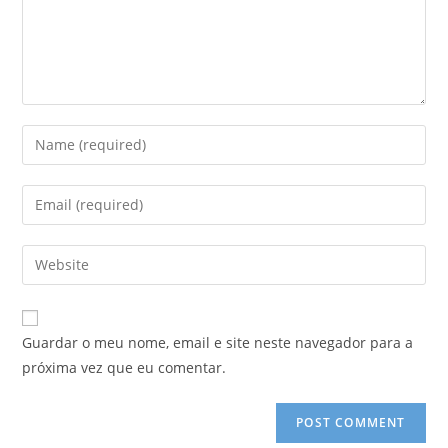
Enter
your
name
Enter
or
your
username
email
Enter
to
address
your
comment
to
website
comment
URL
Guardar o meu nome, email e site neste navegador para a
(optional)
próxima vez que eu comentar.