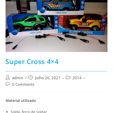
Super Cross 4×4
Post
Post
Post
admin
Julho 26, 2021
2014
author:
published:
category:
Post
0 Comments
comments:
Material utilizado
Solda, ferro de soldar