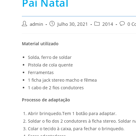
Pai Natal
Post
Post
Post
Post
admin
Julho 30, 2021
2014
0 C
author:
published:
category:
commen
Material utilizado
Solda, ferro de soldar
Pistola de cola quente
Ferramentas
1 ficha jack stereo macho e fêmea
1 cabo de 2 fios condutores
Processo de adaptação
Abrir brinquedo.Tem 1 botão para adaptar.
Soldar o fio dos 2 condutores à ficha stereo. Soldar n
Colar o tecido à caixa, para fechar o brinquedo.