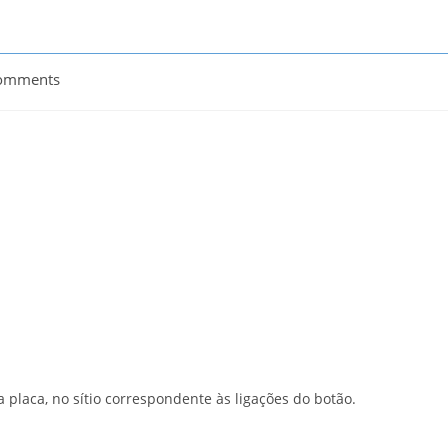
omments
ts:
a placa, no sítio correspondente às ligações do botão.