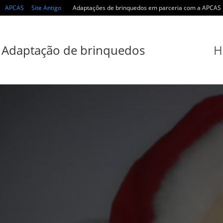
Skip
APCAS
Site Antigo
Adaptações de brinquedos em parceria com a APCAS r
to
content
Adaptação de brinquedos
H