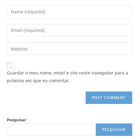
Enter
your
name
Enter
or
your
username
email
Enter
to
address
your
comment
to
website
comment
URL
Guardar o meu nome, email e site neste navegador para a
(optional)
próxima vez que eu comentar.
Pesquisar
PESQUISAR