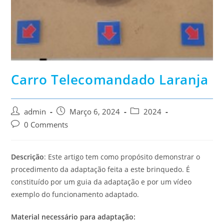
Carro Telecomandado Laranja
Post
Post
Post
admin
Março 6, 2024
2024
author:
published:
category:
Post
0 Comments
comments:
Descrição
: Este artigo tem como propósito demonstrar o
procedimento da adaptação feita a este brinquedo. É
constituído por um guia da adaptação e por um vídeo
exemplo do funcionamento adaptado.
Material necessário para adaptação: