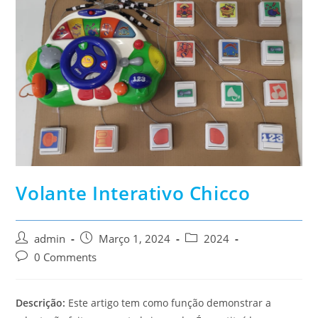
Volante Interativo Chicco
Post
Post
Post
admin
Março 1, 2024
2024
author:
published:
category:
Post
0 Comments
comments:
Descrição:
Este artigo tem como função demonstrar a