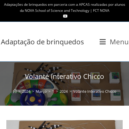
Skip
Adaptações de brinquedos em parceria com a APCAS realizadas por alunos
to
da NOVA School of Science and Technology | FCT NOVA
content
Adaptação de brinquedos
Menu
Volante Interativo Chicco
>
2024
>
Março
>
1
>
2024
>
Volante Interativo Chicco