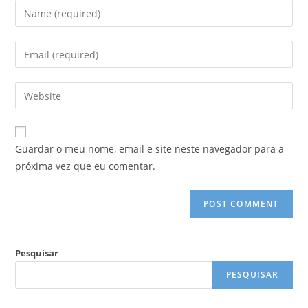
Enter
your
name
Enter
or
your
username
email
Enter
to
address
your
comment
to
website
comment
URL
Guardar o meu nome, email e site neste navegador para a
(optional)
próxima vez que eu comentar.
Pesquisar
PESQUISAR