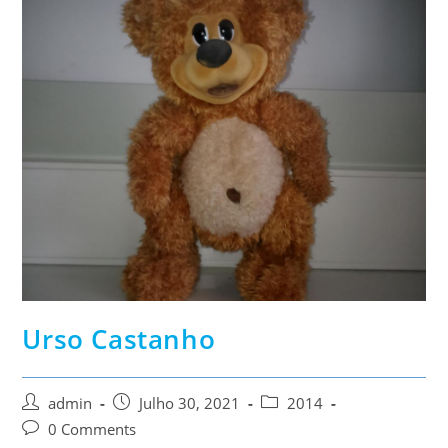
Urso Castanho
Post
Post
Post
admin
Julho 30, 2021
2014
author:
published:
category:
Post
0 Comments