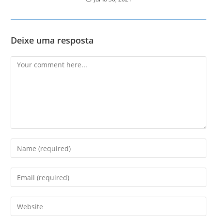
Deixe uma resposta
Comment
Enter
your
name
Enter
or
your
username
email
Enter
to
address
your
comment