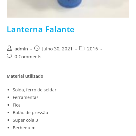
Lanterna Falante
Post
Post
Post
admin
Julho 30, 2021
2016
author:
published:
category:
Post
0 Comments
comments:
Material utilizado
Solda, ferro de soldar
Ferramentas
Fios
Botão de pressão
Super cola 3
Berbequim