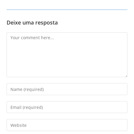
Deixe uma resposta
Comment
Enter
your
name
Enter
or
your
username
email
Enter
to
address
your
comment