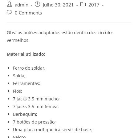
Post
Post
Post
admin
Julho 30, 2021
2017
author:
published:
category:
Post
0 Comments
comments:
Obs: os botões adaptados estão dentro dos círculos
vermelhos.
Material utilizado:
Ferro de soldar;
Solda;
Ferramentas;
Fios;
7 jacks 3.5 mm macho;
7 jacks 3.5 mm fêmea;
Berbequim;
7 botões de pressão;
Uma placa mdf que irá servir de base;
Velcro.