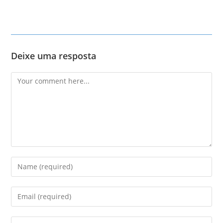
Deixe uma resposta
Comment
Enter
your
name
Enter
or
your
username
email
Enter