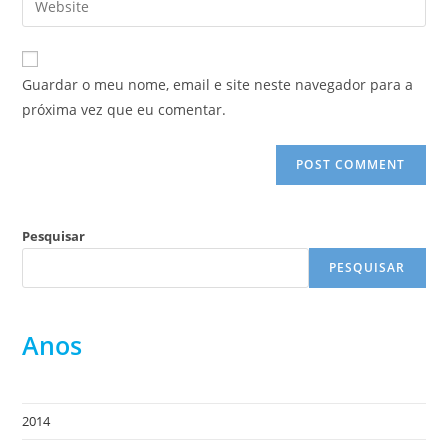
to
address
your
comment
to
website
comment
URL
Guardar o meu nome, email e site neste navegador para a
(optional)
próxima vez que eu comentar.
Pesquisar
PESQUISAR
Anos
2014