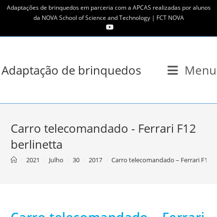
Skip
Adaptações de brinquedos em parceria com a APCAS realizadas por alunos
to
da NOVA School of Science and Technology | FCT NOVA
content
Adaptação de brinquedos
Menu
Carro telecomandado - Ferrari F12
berlinetta
>
2021
>
Julho
>
30
>
2017
>
Carro telecomandado – Ferrari F12 b