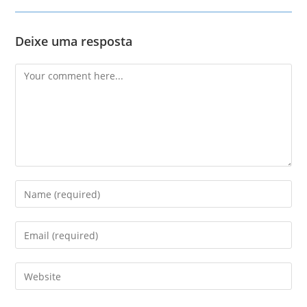
Deixe uma resposta
Comment
Enter
your
name
Enter
or
your
username
email
Enter
to
address
your
comment
to
website