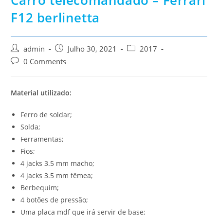
Carro telecomandado – Ferrari
F12 berlinetta
Post
Post
Post
admin
Julho 30, 2021
2017
author:
published:
category:
Post
0 Comments
comments:
Material utilizado:
Ferro de soldar;
Solda;
Ferramentas;
Fios;
4 jacks 3.5 mm macho;
4 jacks 3.5 mm fêmea;
Berbequim;
4 botões de pressão;
Uma placa mdf que irá servir de base;