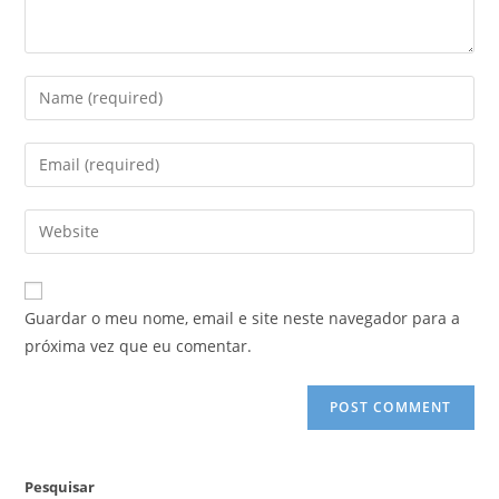
Enter
your
name
Enter
or
your
username
email
Enter
to
address
your
comment
to
website
comment
URL
Guardar o meu nome, email e site neste navegador para a
(optional)
próxima vez que eu comentar.
Pesquisar