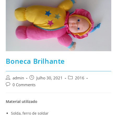
Boneca Brilhante
Post
Post
Post
admin
Julho 30, 2021
2016
author:
published:
category:
Post
0 Comments
comments:
Material utilizado
Solda, ferro de soldar