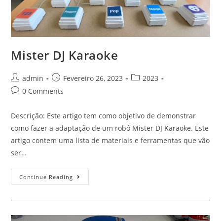
Mister DJ Karaoke
Post
Post
Post
admin
Fevereiro 26, 2023
2023
author:
published:
category:
Post
0 Comments
comments:
Descrição: Este artigo tem como objetivo de demonstrar
como fazer a adaptação de um robô Mister DJ Karaoke. Este
artigo contem uma lista de materiais e ferramentas que vão
ser…
Mister
Continue Reading
DJ
Karaoke