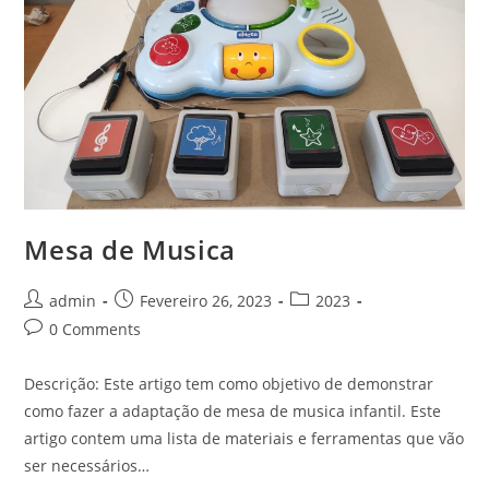
Mesa de Musica
Post
Post
Post
admin
Fevereiro 26, 2023
2023
author:
published:
category:
Post
0 Comments
comments:
Descrição: Este artigo tem como objetivo de demonstrar
como fazer a adaptação de mesa de musica infantil. Este
artigo contem uma lista de materiais e ferramentas que vão
ser necessários…