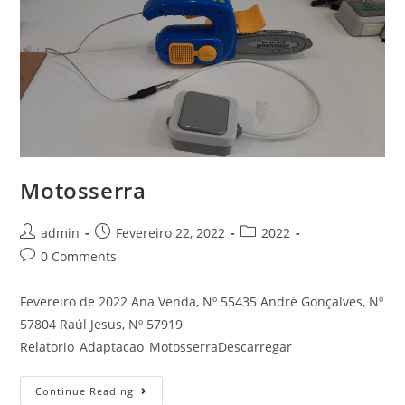
Motosserra
Post
Post
Post
admin
Fevereiro 22, 2022
2022
author:
published:
category:
Post
0 Comments
comments:
Fevereiro de 2022 Ana Venda, Nº 55435 André Gonçalves, Nº
57804 Raúl Jesus, Nº 57919
Relatorio_Adaptacao_MotosserraDescarregar
Motosserra
Continue Reading