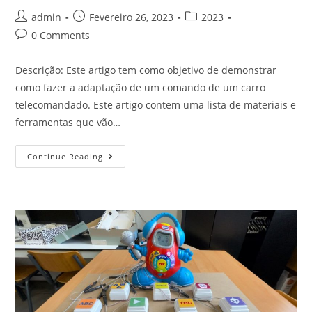
Post
Post
Post
admin
Fevereiro 26, 2023
2023
author:
published:
category:
Post
0 Comments
comments:
Descrição: Este artigo tem como objetivo de demonstrar
como fazer a adaptação de um comando de um carro
telecomandado. Este artigo contem uma lista de materiais e
ferramentas que vão…
Carro
Continue Reading
Telecomandado
Vermelho
E
Carro
Verde