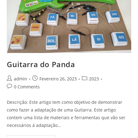
Guitarra do Panda
Post
Post
Post
admin
Fevereiro 26, 2023
2023
author:
published:
category:
Post
0 Comments
comments:
Descrição: Este artigo tem como objetivo de demonstrar
como fazer a adaptação de uma Guitarra. Este artigo
contem uma lista de materiais e ferramentas que vão ser
necessários á adaptação…