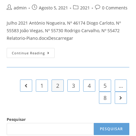
Post
Post
Post
Post
admin
Agosto 5, 2021
2021
0 Comments
author:
published:
category:
comments:
Julho 2021 António Nogueira, Nº 46174 Diogo Carloto, Nº
55583 João Viegas, Nº 55730 Rodrigo Carvalho, Nº 55472
Relatorio-Piano.docxDescarregar
Piano
Continue Reading
1
2
3
4
5
…
Go to the previous page
8
Go to t
Pesquisar
PESQUISAR