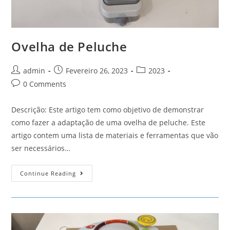
Ovelha de Peluche
Post
Post
Post
admin
Fevereiro 26, 2023
2023
author:
published:
category:
Post
0 Comments
comments:
Descrição: Este artigo tem como objetivo de demonstrar
como fazer a adaptação de uma ovelha de peluche. Este
artigo contem uma lista de materiais e ferramentas que vão
ser necessários…
Ovelha
Continue Reading
De
Peluche