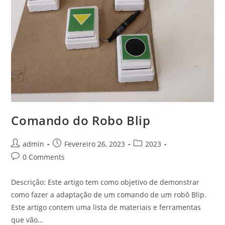
Comando do Robo Blip
Post
Post
Post
admin
Fevereiro 26, 2023
2023
author:
published:
category:
Post
0 Comments
comments:
Descrição: Este artigo tem como objetivo de demonstrar
como fazer a adaptação de um comando de um robô Blip.
Este artigo contem uma lista de materiais e ferramentas
que vão…