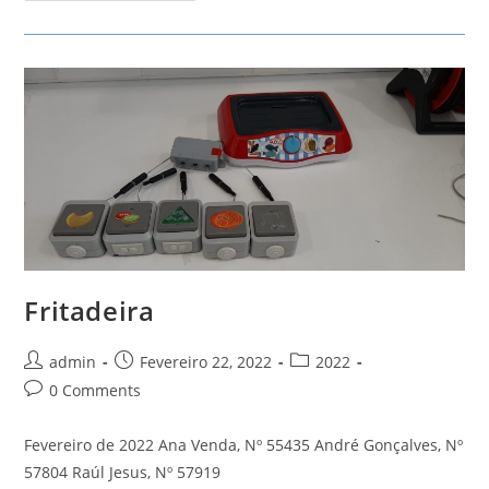
Fritadeira
Post
Post
Post
admin
Fevereiro 22, 2022
2022
author:
published:
category:
Post
0 Comments
comments:
Fevereiro de 2022 Ana Venda, Nº 55435 André Gonçalves, Nº
57804 Raúl Jesus, Nº 57919