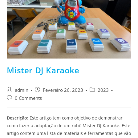
Mister DJ Karaoke
Post
Post
Post
admin
Fevereiro 26, 2023
2023
author:
published:
category:
Post
0 Comments
comments:
Descrição:
Este artigo tem como objetivo de demonstrar
como fazer a adaptação de um robô Mister DJ Karaoke. Este
artigo contem uma lista de materiais e ferramentas que vão