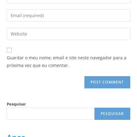
your
name
Enter
or
your
username
email
Enter
to
address
your
comment
to
website
comment
URL
Guardar o meu nome, email e site neste navegador para a
(optional)
próxima vez que eu comentar.
Pesquisar
PESQUISAR