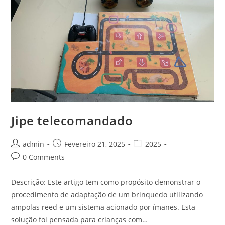
Jipe telecomandado
Post
Post
Post
admin
Fevereiro 21, 2025
2025
author:
published:
category:
Post
0 Comments
comments:
Descrição: Este artigo tem como propósito demonstrar o
procedimento de adaptação de um brinquedo utilizando
ampolas reed e um sistema acionado por ímanes. Esta
solução foi pensada para crianças com…