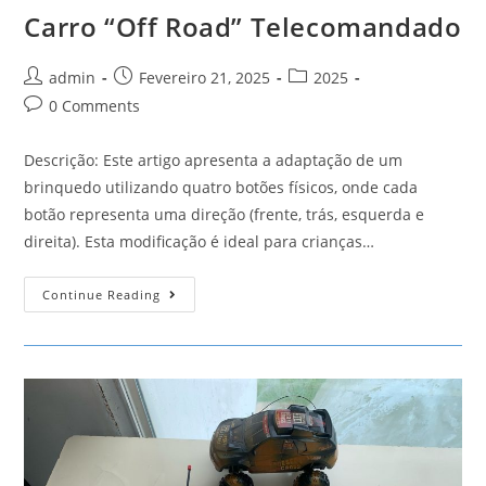
Carro “Off Road” Telecomandado
Post
Post
Post
admin
Fevereiro 21, 2025
2025
author:
published:
category:
Post
0 Comments
comments:
Descrição: Este artigo apresenta a adaptação de um
brinquedo utilizando quatro botões físicos, onde cada
botão representa uma direção (frente, trás, esquerda e
direita). Esta modificação é ideal para crianças…
Carro
Continue Reading
“Off
Road”
Telecomandado