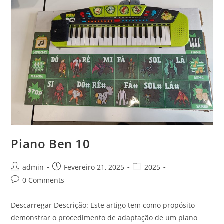
Piano Ben 10
Post
Post
Post
admin
Fevereiro 21, 2025
2025
author:
published:
category:
Post
0 Comments
comments:
Descarregar Descrição: Este artigo tem como propósito
demonstrar o procedimento de adaptação de um piano