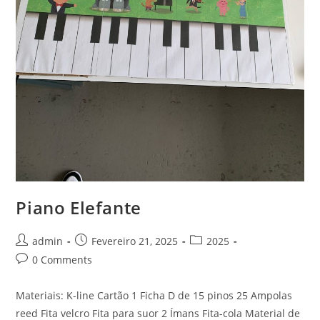
Piano Elefante
Post
Post
Post
admin
Fevereiro 21, 2025
2025
author:
published:
category:
Post
0 Comments
comments:
Materiais: K-line Cartão 1 Ficha D de 15 pinos 25 Ampolas
reed Fita velcro Fita para suor 2 Ímans Fita-cola Material de